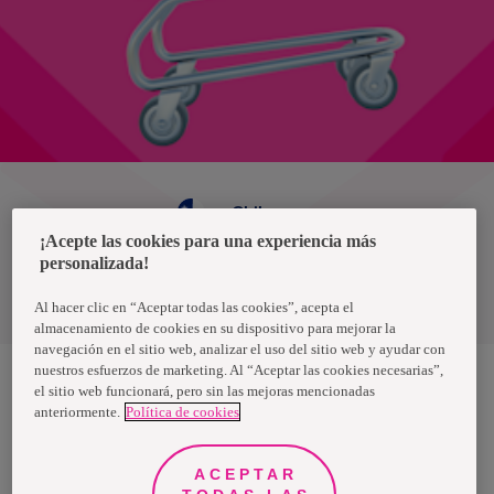
Chile
¡Acepte las cookies para una experiencia más
personalizada!
Política de privacidad de datos
Términos y condiciones
Al hacer clic en “Aceptar todas las cookies”, acepta el
almacenamiento de cookies en su dispositivo para mejorar la
navegación en el sitio web, analizar el uso del sitio web y ayudar con
nuestros esfuerzos de marketing. Al “Aceptar las cookies necesarias”,
el sitio web funcionará, pero sin las mejoras mencionadas
anteriormente.
Política de cookies
Nosotras, una marca de Essity - una compañía global líder en
higiene y salud. Cada día, mil millones de personas, en todo el
mundo, utilizan nuestros productos, servicios y soluciones. Nuestro
propósito es romper barreras por el bienestar en beneficio de
ACEPTAR
consumidores, pacientes, cuidadores, clientes y la sociedad en
general. Vendemos en aproximadamente 150 países bajo las