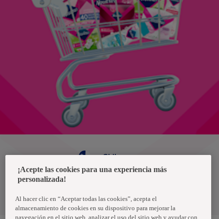
Chile
¡Acepte las cookies para una experiencia más
personalizada!
Política de privacidad de datos
Términos y condiciones
Al hacer clic en “Aceptar todas las cookies”, acepta el
almacenamiento de cookies en su dispositivo para mejorar la
navegación en el sitio web, analizar el uso del sitio web y ayudar con