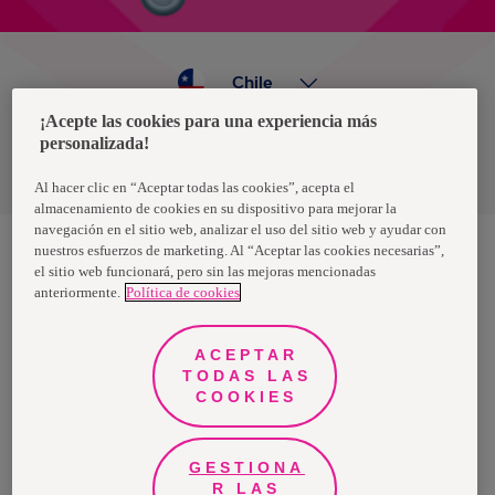
Chile
¡Acepte las cookies para una experiencia más
personalizada!
Política de privacidad de datos
Términos y condiciones
Al hacer clic en “Aceptar todas las cookies”, acepta el
almacenamiento de cookies en su dispositivo para mejorar la
navegación en el sitio web, analizar el uso del sitio web y ayudar con
nuestros esfuerzos de marketing. Al “Aceptar las cookies necesarias”,
el sitio web funcionará, pero sin las mejoras mencionadas
Nosotras, una marca de Essity - una compañía global líder en
anteriormente.
Política de cookies
higiene y salud. Cada día, mil millones de personas, en todo el
mundo, utilizan nuestros productos, servicios y soluciones. Nuestro
propósito es romper barreras por el bienestar en beneficio de
consumidores, pacientes, cuidadores, clientes y la sociedad en
ACEPTAR
general. Vendemos en aproximadamente 150 países bajo las
TODAS LAS
principales marcas globales TENA y Tork, así como otras marcas
como Actimove, Cutimed, JOBST, Knix, Leukoplast, Libero, Libresse,
COOKIES
Lotus, Modibodi, Nosotras, Saba, Tempo, TOM Organic y Zewa. En
2024, Essity tuvo ventas de aproximadamente 13 mil millones de
euros y empleó a 36,000 personas. La sede de la compañía está
ubicada en Estocolmo, Suecia, y Essity cotiza en Nasdaq Estocolmo.
GESTIONA
Más información en
www.essity.com
.
R LAS