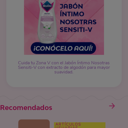
Cuida tu Zona V con el Jabón Íntimo Nosotras
Sensiti-V con extracto de algodón para mayor
suavidad.
Recomendados
ARTÍCULOS